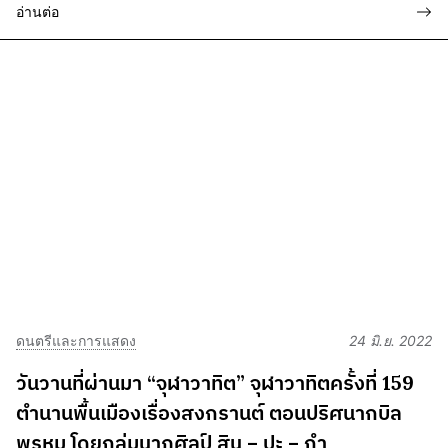
อ่านต่อ
ดนตรีและการแสดง
24 มิ.ย. 2022
วันวานที่ผ่านมา “จุฬาวาทิต” จุฬาวาทิตครั้งที่ 159
ตำนานพื้นเมืองเรื่องสงกรานต์ ตอนปริศนากบิล
พรหม โดยกลุ่มนาฏศิลป์ สิน – ปะ – กำ