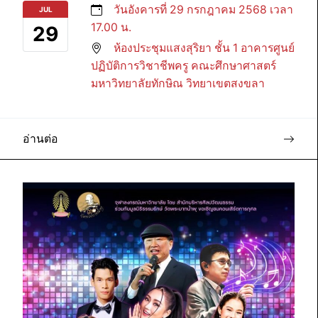
วันอังคารที่ 29 กรกฎาคม 2568 เวลา
JUL
17.00 น.
29
ห้องประชุมแสงสุริยา ชั้น 1 อาคารศูนย์
ปฏิบัติการวิชาชีพครู คณะศึกษาศาสตร์
มหาวิทยาลัยทักษิณ วิทยาเขตสงขลา
อ่านต่อ