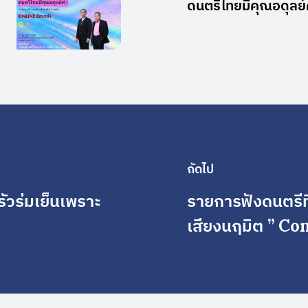
ดนตรีไทยมีคุณอดุลย์
ถัดไป
วร่มเย็นเพราะ
รายการฟังดนตรีที่
เสียงนฤมิต ” Co