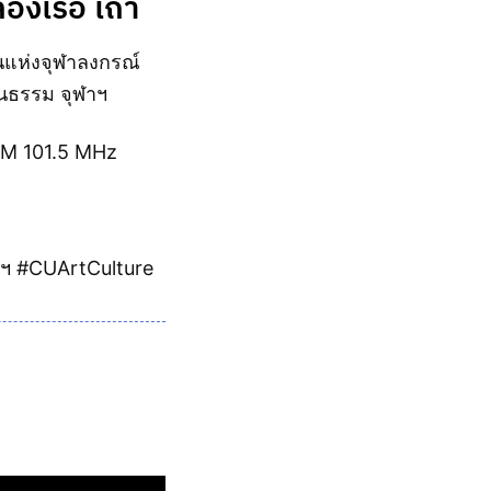
่องเรือ เถา
นแห่งจุฬาลงกรณ์
นธรรม จุฬาฯ
 FM 101.5 MHz
าฯ #CUArtCulture