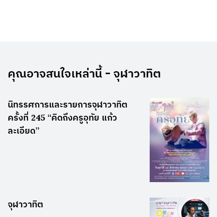
คุณอาจสนใจเหล่านี้ - จุฬาวาทิต
นิทรรศการและรายการจุฬาวาทิต
ครั้งที่ 245 “คิดถึงครูอุทัย แก้ว
ละเอียด”
จุฬาวาทิต