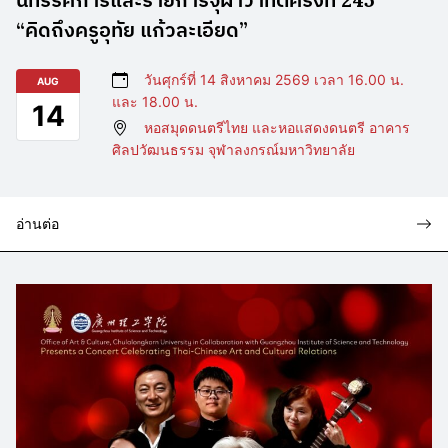
“คิดถึงครูอุทัย แก้วละเอียด”
วันศุกร์ที่ 14 สิงหาคม 2569 เวลา 16.00 น.
AUG
และ 18.00 น.
14
หอสมุดดนตรีไทย และหอแสดงดนตรี อาคาร
ศิลปวัฒนธรรม จุฬาลงกรณ์มหาวิทยาลัย
อ่านต่อ