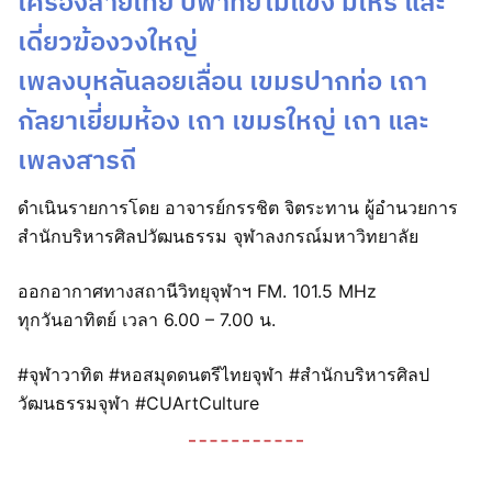
เครื่องสายไทย ปี่พาทย์ไม้แข็ง มโหรี และ
เดี่ยวฆ้องวงใหญ่
เพลงบุหลันลอยเลื่อน เขมรปากท่อ เถา
กัลยาเยี่ยมห้อง เถา เขมรใหญ่ เถา และ
เพลงสารถี
ดำเนินรายการโดย อาจารย์กรรชิต จิตระทาน ผู้อำนวยการ
สำนักบริหารศิลปวัฒนธรรม จุฬาลงกรณ์มหาวิทยาลัย
ออกอากาศทางสถานีวิทยุจุฬาฯ FM. 101.5 MHz
ทุกวันอาทิตย์ เวลา 6.00 – 7.00 น.
#จุฬาวาทิต #หอสมุดดนตรีไทยจุฬา #สำนักบริหารศิลป
วัฒนธรรมจุฬา #CUArtCulture