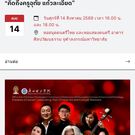
“คิดถึงครูอุทัย แก้วละเอียด”
วันศุกร์ที่ 14 สิงหาคม 2569 เวลา 16.00 น.
AUG
และ 18.00 น.
14
หอสมุดดนตรีไทย และหอแสดงดนตรี อาคาร
ศิลปวัฒนธรรม จุฬาลงกรณ์มหาวิทยาลัย
อ่านต่อ