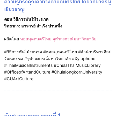
ความรู้ทรงคุณค่าทางด้านดนตรีไทย โดยวิทยากรผู้
เชี่ยวชาญ
ตอน วิธีการพันไม้ระนาด
วิทยากร: อาจารย์ สำเริง ปานเพิ้ง
ผลิตโดย
หอสมุดดนตรีไทย จุฬาลงกรณ์มหาวิทยาลัย
#วิธีการพันไม้ระนาด #หอสมุดดนตรีไทย #สำนักบริหารศิลป
วัฒนธรรม #จุฬาลงกรณ์มหาวิทยาลัย #Xylophone
#ThaiMusicalInstruments #ChulaThaiMusicLibrary
#OfficeofArtandCulture #ChulalongkornUniversity
#CUArtCulture
รับชมรายการ ตอนที่ 1