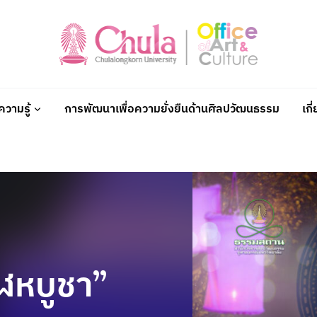
วามรู้
การพัฒนาเพื่อความยั่งยืนด้านศิลปวัฒนธรรม
เกี
ฬหบูชา”