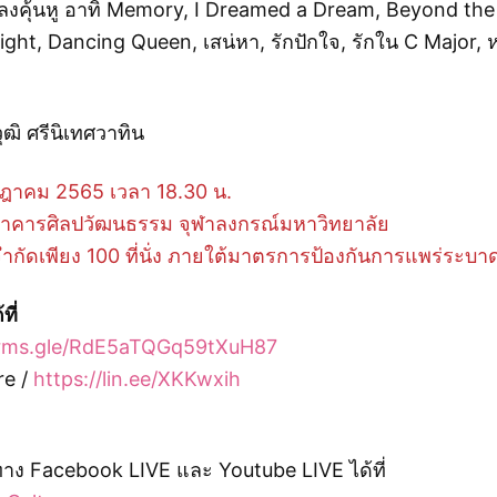
เพลงคุ้นหู อาทิ Memory, I Dreamed a Dream, Beyond th
ight, Dancing Queen, เสน่หา, รักปักใจ, รักใน C Major,
ุฒิ ศรีนิเทศวาทิน
รกฎาคม 2565 เวลา 18.30 น.
าคารศิลปวัฒนธรรม จุฬาลงกรณ์มหาวิทยาลัย
 จำกัดเพียง 100 ที่นั่ง ภายใต้มาตรการป้องกันการแพร่ระบ
ที่
forms.gle/RdE5aTQGq59tXuH87
re /
https://lin.ee/XKKwxih
าง Facebook LIVE และ Youtube LIVE ได้ที่