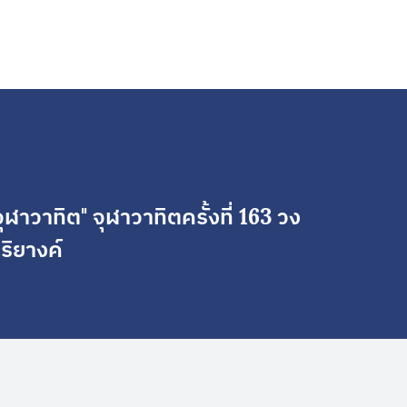
ุฬาวาทิต" จุฬาวาทิตครั้งที่ 163 วง
ริยางค์