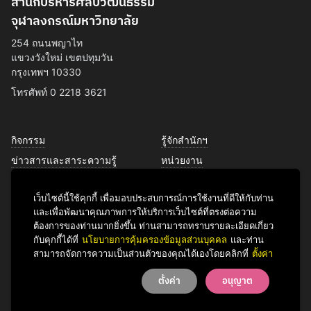
สำนักบริหารศิลปวัฒนธรรม
จุฬาลงกรณ์มหาวิทยาลัย
254 ถนนพญาไท
แขวงวังใหม่ เขตปทุมวัน
กรุงเทพฯ 10330
โทรศัพท์ 0 2218 3621
กิจกรรม
รู้จักสำนักฯ
ข่าวสารและสาระความรู้
หน่วยงาน
การพัฒนาเพื่อความยั่งยืนด้าน
บุคลากร
ศิลปวัฒนธรรม
เว็บไซต์นี้ใช้คุกกี้ เพื่อมอบประสบการณ์การใช้งานที่ดีให้กับท่าน
บริการของเรา
และเพื่อพัฒนาคุณภาพการให้บริการเว็บไซต์ที่ตรงต่อความ
ติดต่อเรา
ต้องการของท่านมากยิ่งขึ้น ท่านสามารถทราบรายละเอียดเกี่ยว
กับคุกกี้ได้ที่
นโยบายการคุ้มครองข้อมูลส่วนบุคคล
และท่าน
สามารถจัดการความเป็นส่วนตัวของคุณได้เองโดยคลิกที่
ตั้งค่า
Facebook
YouTube
LINE
Instagram
TikTok
ตั้งค่า
อนุญาต
© 2026 Office of Art & Culture, Chulalongkorn University