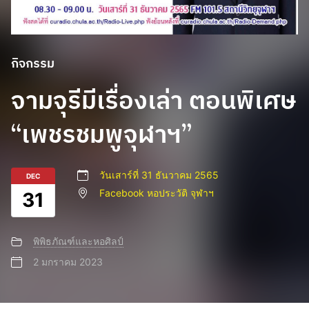
กิจกรรม
จามจุรีมีเรื่องเล่า ตอนพิเศษ
“เพชรชมพูจุฬาฯ”
วันเสาร์ที่ 31 ธันวาคม 2565
DEC
Facebook หอประวัติ จุฬาฯ
31
พิพิธภัณฑ์และหอศิลป์
2 มกราคม 2023