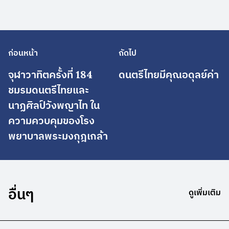
ก่อนหน้า
ถัดไป
จุฬาวาทิตครั้งที่ 184
ดนตรีไทยมีคุณอดุลย์ค่า
ชมรมดนตรีไทยและ
นาฏศิลป์วังพญาไท ใน
ความควบคุมของโรง
พยาบาลพระมงกุฎเกล้า
อื่นๆ
ดูเพิ่มเติม