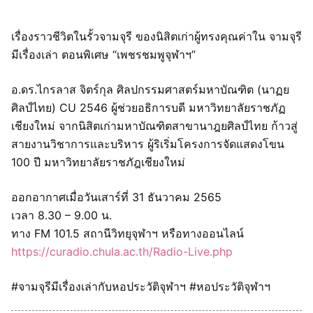
เรื่องราวชีวิตในรั้วจามจุรี ของนิสิตเก่าผู้ทรงคุณค่าใน จามจุรี
มีเรื่องเล่า ตอนพิเศษ “เพชรชมพูจุฬาฯ”
อ.ดร.ไกรลาส จิตร์กุล ศิลปกรรมศาสตร์มหาบัณฑิต (นาฏย
ศิลป์ไทย) CU 2546 ผู้ช่วยอธิการบดี มหาวิทยาลัยราชภัฏ
เชียงใหม่ จากนิสิตเก่ามหาบัณฑิตสาขานาฎยศิลป์ไทย ก้าวสู่
สายงานวิชาการและบริหาร ผู้ริเริ่มโครงการจัดแสดงโขน
100 ปี มหาวิทยาลัยราชภัฎเชียงใหม่
ออกอากาศเมื่อวันเสาร์ที่ 31 ธันวาคม 2565
เวลา 8.30 – 9.00 น.
ทาง FM 101.5 สถานีวิทยุจุฬาฯ หรือทางออนไลน์
https://curadio.chula.ac.th/Radio-Live.php
#จามจุรีมีเรื่องเล่ากับหอประวัติจุฬาฯ #หอประวัติจุฬาฯ