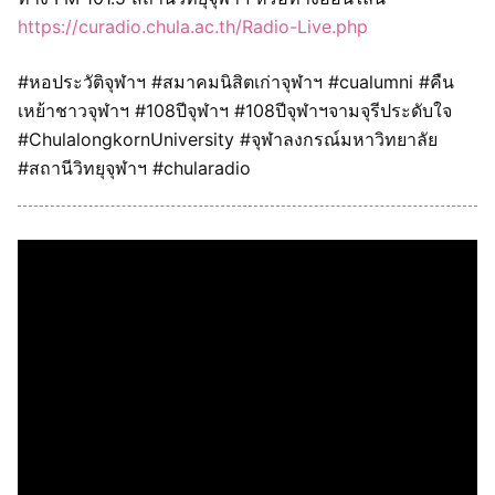
https://curadio.chula.ac.th/Radio-Live.php
#หอประวัติจุฬาฯ #สมาคมนิสิตเก่าจุฬาฯ #cualumni #คืน
เหย้าชาวจุฬาฯ #108ปีจุฬาฯ #108ปีจุฬาฯจามจุรีประดับใจ
#ChulalongkornUniversity #จุฬาลงกรณ์มหาวิทยาลัย
#สถานีวิทยุจุฬาฯ #chularadio