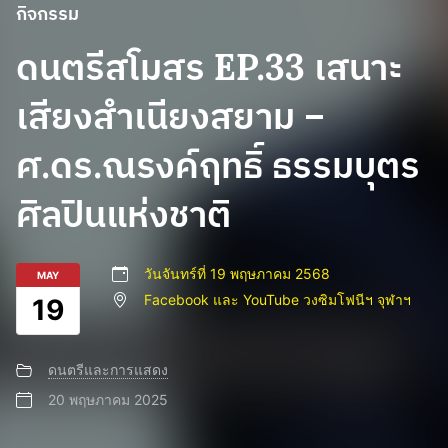
กิจกรรม
ดนตรีสโมสร EP.33 เสนาะ
เสียงสำเนียงสยาม –
ศ.ดร.ณรงค์ฤทธิ์ ธรรมบุตร
ศิลปินแห่งชาติ
วันจันทร์ที่ 19 พฤษภาคม 2568
MAY
Facebook และ YouTube วงซิมโฟนีฯ จุฬาฯ
19
ดนตรีและการแสดง
20 พฤษภาคม 2025