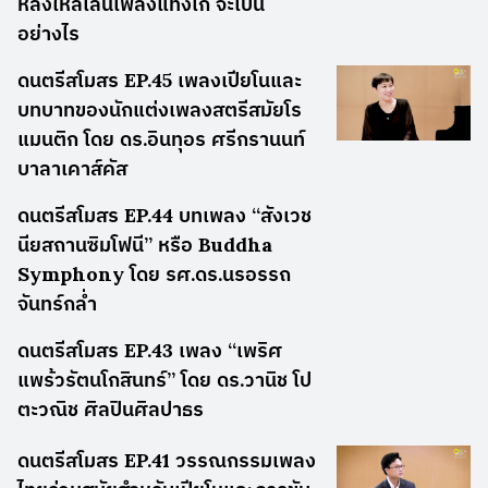
หลงใหลเล่นเพลงแทงโก้ จะเป็น
อย่างไร
ดนตรีสโมสร EP.45 เพลงเปียโนและ
บทบาทของนักแต่งเพลงสตรีสมัยโร
แมนติก โดย ดร.อินทุอร ศรีกรานนท์
บาลาเคาส์คัส
ดนตรีสโมสร EP.44 บทเพลง “สังเวช
นียสถานซิมโฟนี” หรือ Buddha
Symphony โดย รศ.ดร.นรอรรถ
จันทร์กล่ำ
ดนตรีสโมสร EP.43 เพลง “เพริศ
แพร้วรัตนโกสินทร์” โดย ดร.วานิช โป
ตะวณิช ศิลปินศิลปาธร
ดนตรีสโมสร EP.41 วรรณกรรมเพลง