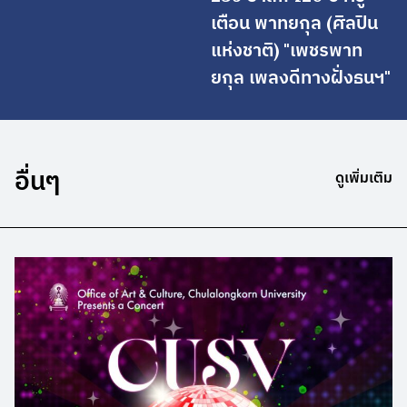
เตือน พาทยกุล (ศิลปิน
แห่งชาติ) "เพชรพาท
ยกุล เพลงดีทางฝั่งธนฯ"
อื่นๆ
ดูเพิ่มเติม