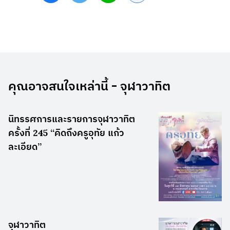
คุณอาจสนใจเหล่านี้ - จุฬาวาทิต
นิทรรศการและรายการจุฬาวาทิต
ครั้งที่ 245 “คิดถึงครูอุทัย แก้ว
ละเอียด”
จุฬาวาทิต