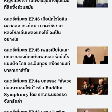
หญิงสองใจ? ในเพลงขุนช้างขุนแผน
ที่ลึกซึ้งร่วมสมัย
ดนตรีสโมสร EP.46 เมื่อนักไวโอลิน
คลาสสิก ดร.ทัศนา นาควัชระ มา
หลงใหลเล่นเพลงแทงโก้ จะเป็น
อย่างไร
ดนตรีสโมสร EP.45 เพลงเปียโนและ
บทบาทของนักแต่งเพลงสตรีสมัยโร
แมนติก โดย ดร.อินทุอร ศรีกรานนท์
บาลาเคาส์คัส
ดนตรีสโมสร EP.44 บทเพลง “สังเวช
นียสถานซิมโฟนี” หรือ Buddha
Symphony โดย รศ.ดร.นรอรรถ
จันทร์กล่ำ
ดนตรีสโมสร EP.43 เพลง “เพริศ