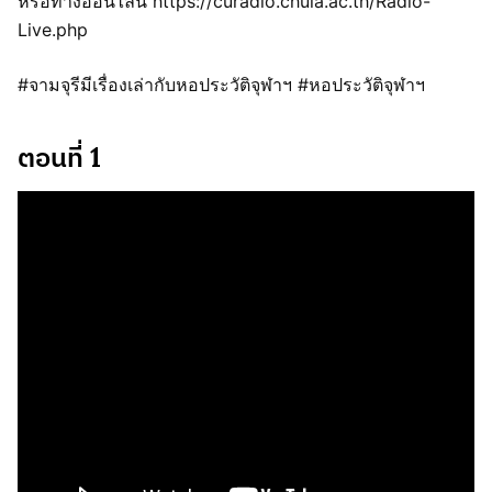
หรือทางออนไลน์ https://curadio.chula.ac.th/Radio-
Live.php
#จามจุรีมีเรื่องเล่ากับหอประวัติจุฬาฯ​ #หอประวัติจุฬาฯ
ตอนที่ 1