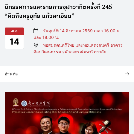
นิทรรศการและรายการจุฬาวาทิตครั้งที่ 245
“คิดถึงครูอุทัย แก้วละเอียด”
วันศุกร์ที่ 14 สิงหาคม 2569 เวลา 16.00 น.
AUG
และ 18.00 น.
14
หอสมุดดนตรีไทย และหอแสดงดนตรี อาคาร
ศิลปวัฒนธรรม จุฬาลงกรณ์มหาวิทยาลัย
อ่านต่อ