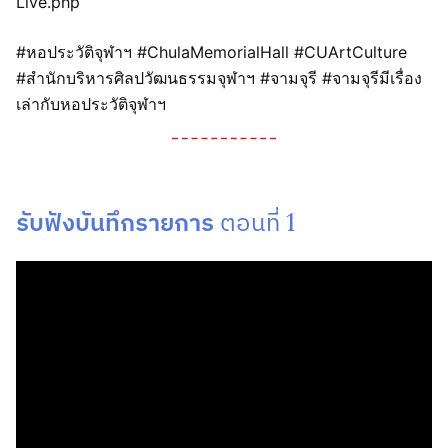
Live.php
#หอประวัติจุฬาฯ #ChulaMemorialHall #CUArtCulture
#สำนักบริหารศิลปวัฒนธรรมจุฬาฯ #จามจุรี #จามจุรีมีเรื่อง
เล่ากับหอประวัติจุฬาฯ
รับฟังบันทึกรายการ
ตอนที่ 1