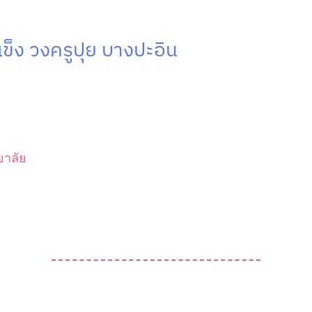
้แข็ง วงครูปุย บางปะอิน
ยาลัย