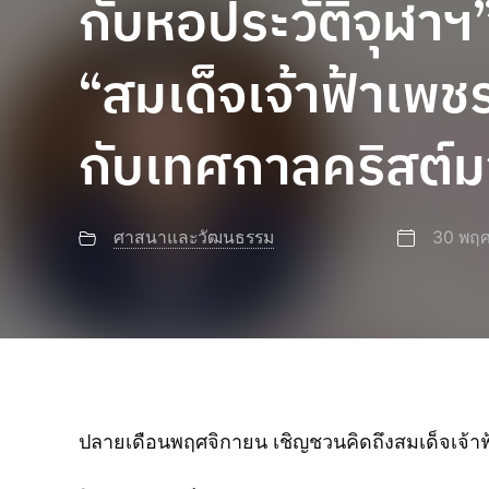
กับหอประวัติจุฬาฯ
“สมเด็จเจ้าฟ้าเพช
กับเทศกาลคริสต์
ศาสนาและวัฒนธรรม
30 พฤศ
ปลายเดือนพฤศจิกายน เชิญชวนคิดถึงสมเด็จเจ้าฟ้า