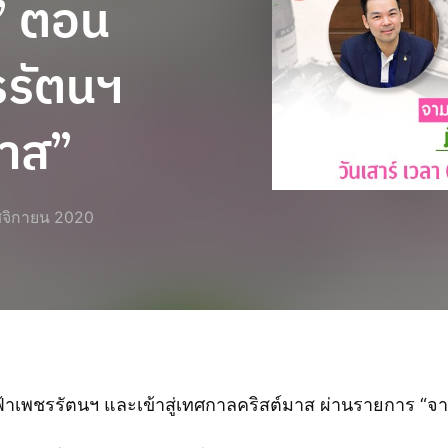
” ตอน
รรัตนฯ
มาส”
จิกายน 2020
เพชรรัตนฯ และเข้าสู่เทศกาลคริสต์มาส ผ่านรายการ “จามจุร