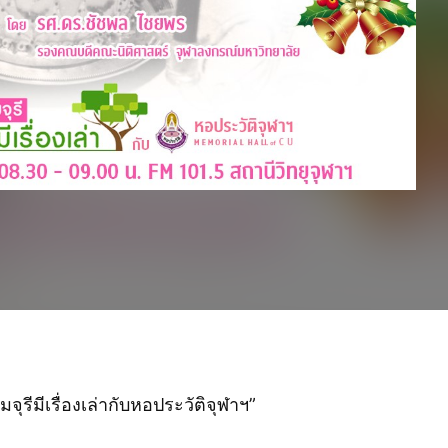
ีมีเรื่องเล่ากับหอประวัติจุฬาฯ”