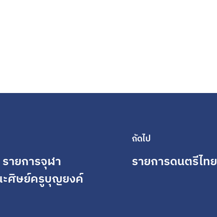
ถัดไป
' รายการจุฬา
รายการดนตรีไทยมี
คณะศิษย์ครูบุญยงค์