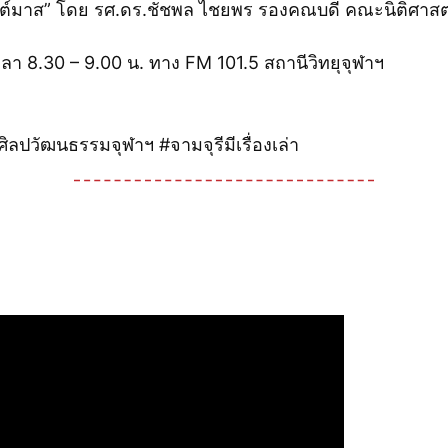
สต์มาส” โดย รศ.ดร.ชัชพล ไชยพร รองคณบดี คณะนิติศาสต
วลา 8.30 – 9.00 น. ทาง FM 101.5 สถานีวิทยุจุฬาฯ
ลปวัฒนธรรมจุฬาฯ #จามจุรีมีเรื่องเล่า