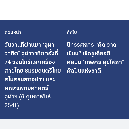
ก่อนหน้า
ถัดไป
วันวานที่ผ่านมา "จุฬา
นิทรรศการ “คิด วาด
วาทิต" จุฬาวาทิตครั้งที่
เขียน” เชิดชูเกียรติ
74 วงมโหรีและเครื่อง
ศิลปิน "เทพศิริ สุขโสภา"
สายไทย ชมรมดนตรีไทย
ศิลปินแห่งชาติ
สโมสรนิสิตจุฬาฯ และ
คณะแพทยศาสตร์
จุฬาฯ (6 กุมภาพันธ์
2541)