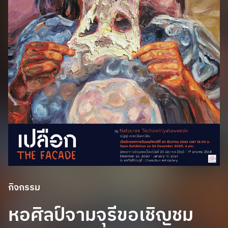
กิจกรรม
หอศิลป์จามจุรีขอเชิญชม