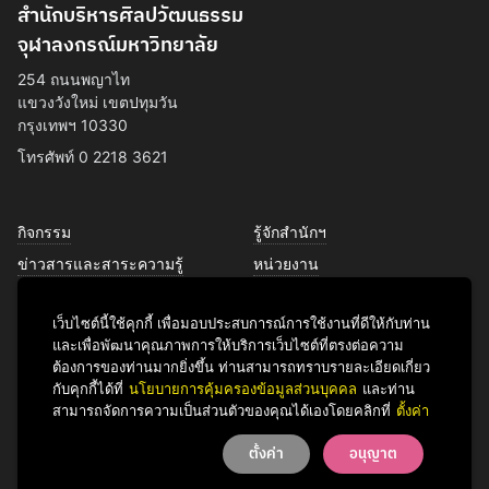
สำนักบริหารศิลปวัฒนธรรม
จุฬาลงกรณ์มหาวิทยาลัย
254 ถนนพญาไท
แขวงวังใหม่ เขตปทุมวัน
กรุงเทพฯ 10330
โทรศัพท์ 0 2218 3621
กิจกรรม
รู้จักสำนักฯ
ข่าวสารและสาระความรู้
หน่วยงาน
การพัฒนาเพื่อความยั่งยืนด้าน
บุคลากร
ศิลปวัฒนธรรม
เว็บไซต์นี้ใช้คุกกี้ เพื่อมอบประสบการณ์การใช้งานที่ดีให้กับท่าน
บริการของเรา
และเพื่อพัฒนาคุณภาพการให้บริการเว็บไซต์ที่ตรงต่อความ
ติดต่อเรา
ต้องการของท่านมากยิ่งขึ้น ท่านสามารถทราบรายละเอียดเกี่ยว
กับคุกกี้ได้ที่
นโยบายการคุ้มครองข้อมูลส่วนบุคคล
และท่าน
สามารถจัดการความเป็นส่วนตัวของคุณได้เองโดยคลิกที่
ตั้งค่า
Facebook
YouTube
LINE
Instagram
TikTok
ตั้งค่า
อนุญาต
© 2026 Office of Art & Culture, Chulalongkorn University