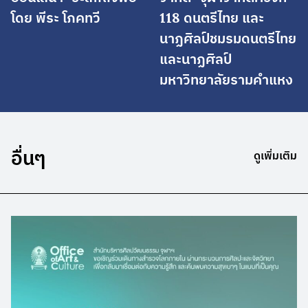
โดย พีระ โภคทวี
118 ดนตรีไทย และ
นาฏศิลป์ชมรมดนตรีไทย
และนาฏศิลป์
มหาวิทยาลัยรามคำแหง
อื่นๆ
ดูเพิ่มเติม