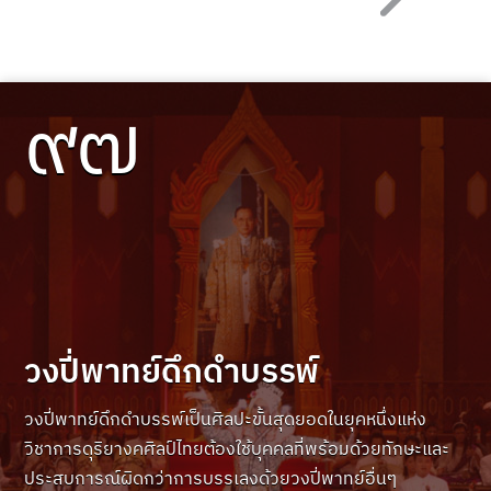
๙๗
วงปี่พาทย์ดึกดำบรรพ์
วงปี่พาทย์ดึกดำบรรพ์เป็นศิลปะขั้นสุดยอดในยุคหนึ่งแห่ง
วิชาการดุริยางคศิลป์ไทยต้องใช้บุคคลที่พร้อมด้วยทักษะและ
ประสบการณ์ผิดกว่าการบรรเลงด้วยวงปี่พาทย์อื่นๆ