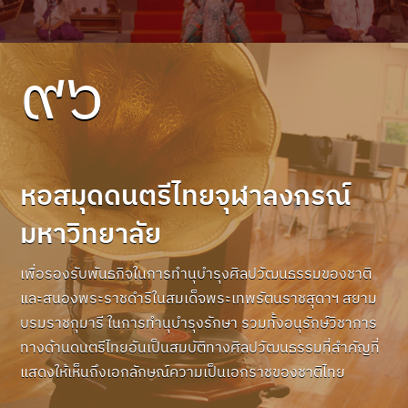
๙๖
หอสมุดดนตรีไทยจุฬาลงกรณ์
มหาวิทยาลัย
เพื่อรองรับพันธกิจในการทำนุบำรุงศิลปวัฒนธรรมของชาติ
และสนองพระราชดำริในสมเด็จพระเทพรัตนราชสุดาฯ สยาม
บรมราชกุมารี ในการทำนุบำรุงรักษา รวมทั้งอนุรักษ์วิชาการ
ทางด้านดนตรีไทยอันเป็นสมบัติทางศิลปวัฒนธรรมที่สำคัญที่
แสดงให้เห็นถึงเอกลักษณ์ความเป็นเอกราชของชาติไทย