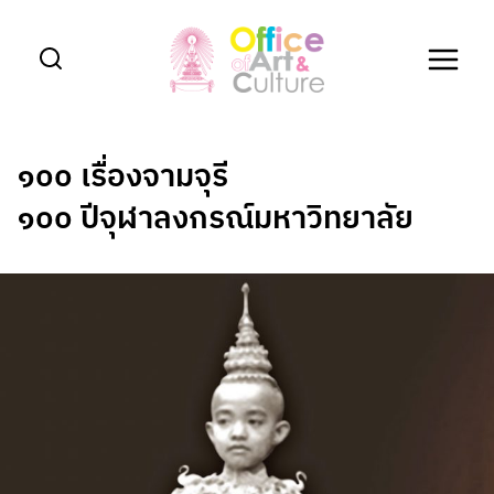
Skip
to
content
๑๐๐ เรื่องจามจุรี
๑๐๐ ปีจุฬาลงกรณ์มหาวิทยาลัย