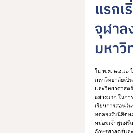
แรกเริ
จุฬาล
มหาวิ
ใน พ.ศ. ๒๔๗๐ ได
มหาวิทยาลัยเป็
และวิทยาศาสตร์ใ
อย่างมาก ในการศ
เรียนการสอนในรู
ทดลองรับนิสิตหญ
หม่อมเจ้าพูนศร
อักษรศาสตร์และ