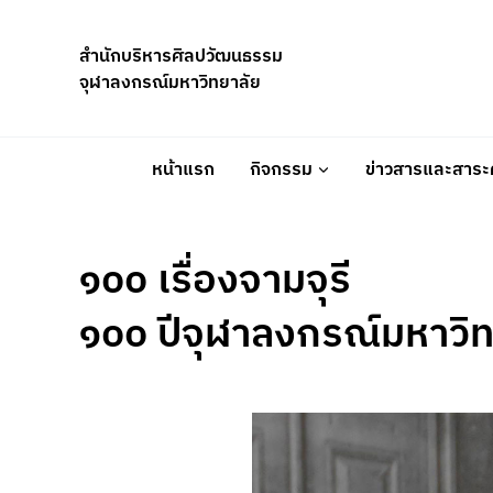
Skip
to
สำนักบริหารศิลปวัฒนธรรม
content
จุฬาลงกรณ์มหาวิทยาลัย
หน้าแรก
กิจกรรม
ข่าวสารและสาระค
๑๐๐ เรื่องจามจุรี
๑๐๐ ปีจุฬาลงกรณ์มหาวิท