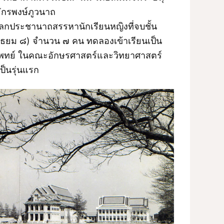
จักรพงษ์ภูวนาถ
กประชานาถสรรหานักเรียนหญิงที่จบชั้น
มัธยม ๘) จำนวน ๗ คน ทดลองเข้าเรียนเป็น
แพทย์ ในคณะอักษรศาสตร์และวิทยาศาสตร์
ป็นรุ่นแรก