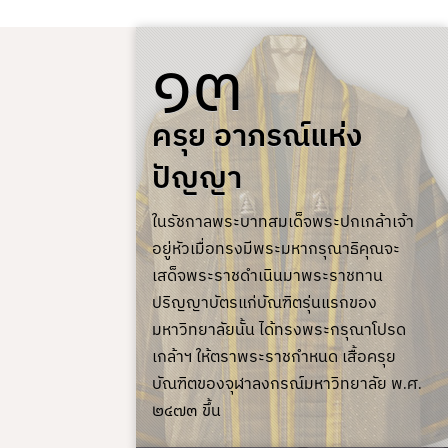
๑๓
ครุย อาภรณ์แห่ง
ปัญญา
ในรัชกาลพระบาทสมเด็จพระปกเกล้าเจ้า
อยู่หัวเมื่อทรงมีพระมหากรุณาธิคุณจะ
เสด็จพระราชดำเนินมาพระราชทาน
ปริญญาบัตรแก่บัณฑิตรุ่นแรกของ
มหาวิทยาลัยนั้น ได้ทรงพระกรุณาโปรด
เกล้าฯ ให้ตราพระราชกำหนด เสื้อครุย
บัณฑิตของจุฬาลงกรณ์มหาวิทยาลัย พ.ศ.
๒๔๗๓ ขึ้น