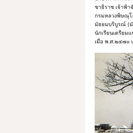
ชาธิราช เจ้าฟ้า
กรมหลวงพิษณุโล
มัธยมบริบูรณ์ (
นักเรียนเตรียม
เมื่อ พ.ศ.๒๔๗๐ เ