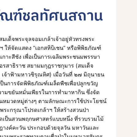
ภัณฑ์ชลทัศนสถาน
มเด็จพระจุลจอมเกล้าเจ้าอยู่หัวทรงพระ
 ให้จัดแสดง “เอกสหิบิเชน” หรือพิพิธภัณฑ์
บนเกาะสีชัง เพื่อเป็นการเฉลิมพระชนมพรรษา
อรสาธิราช สยามมกุฎราชกุมาร (สมเด็จ
เจ้าฟ้ามหาวชิรุณหิศ) เมื่อวันที่ ๒๗ มิถุนายน
นการจัดพิพิธภัณฑ์เมล็ดพืชเพื่อปลูกขวัญ
วามขยันหมั่นเพียรในการทำมาหากิน ซึ่งจัด
็นหมวดหมู่ต่างๆ ตามลักษณะการใช้ประโยชน์
งพระกรุณาโปรดเกล้าฯ ให้สร้างสวนป่า
ัดเป็นสวนพฤกษศาสตร์แบบหนึ่ง ที่รวบรวมไม้
ัษฎางค์คะวัน ประกอบด้วยจุลวัน มหาวันและ
เป็นนามพระราชทานตามชื่อป่าในมหาเวสสันดร