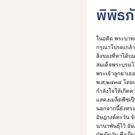
พิพิธ
ในอดีต พระบาทส
กรุณาโปรดเกล้าฯ
สิ่งของที่หาได้
สมเด็จพระบรมโ
พระเจ้าลูกยาเธอ 
พ.ศ.๒๔๓๔ โดยเป็
กำลังใจให้เกิดค
แสดงเมล็ดพืชเป
นอกจากนี้ยังทร
อัษฎางค์คะวัน จ
นานาพันธุ์ไว้ อ
มัชฌิมวัน ซึ่ง