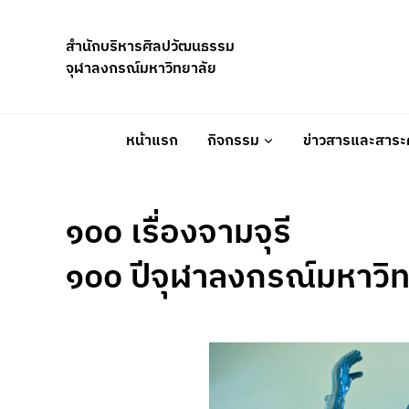
Skip
to
สำนักบริหารศิลปวัฒนธรรม
content
จุฬาลงกรณ์มหาวิทยาลัย
หน้าแรก
กิจกรรม
ข่าวสารและสาระค
๑๐๐ เรื่องจามจุรี
๑๐๐ ปีจุฬาลงกรณ์มหาวิท