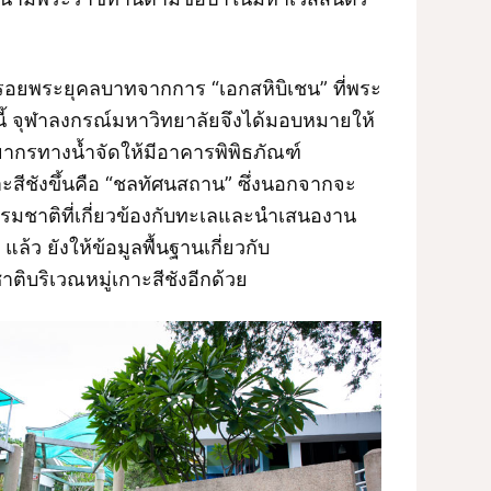
มรอยพระยุคลบาทจากการ “เอกสหิบิเชน” ที่พระ
ี้ จุฬาลงกรณ์มหาวิทยาลัยจึงได้มอบหมายให้
ยากรทางน้ำจัดให้มีอาคารพิพิธภัณฑ์
สีชังขึ้นคือ “ชลทัศนสถาน” ซึ่งนอกจากจะ
รรมชาติที่เกี่ยวข้องกับทะเลและนำเสนองาน
แล้ว ยังให้ข้อมูลพื้นฐานเกี่ยวกับ
ิบริเวณหมู่เกาะสีชังอีกด้วย