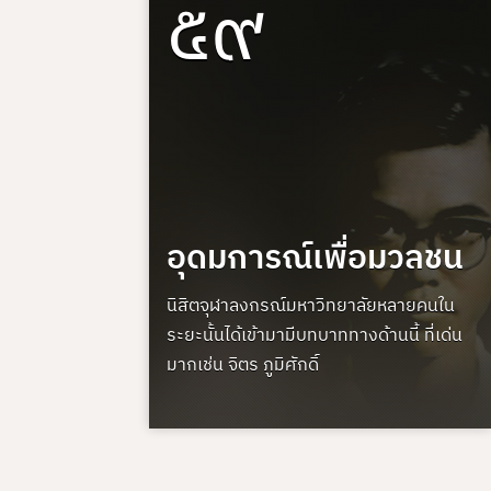
๕๙
อุดมการณ์เพื่อมวลชน
นิสิตจุฬาลงกรณ์มหาวิทยาลัยหลายคนใน
ระยะนั้นได้เข้ามามีบทบาททางด้านนี้ ที่เด่น
มากเช่น จิตร ภูมิศักดิ์