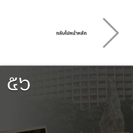
กลับไปหน้าหลัก
๕๖