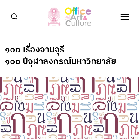
Skip
to
content
๑๐๐ เรื่องจามจุรี
๑๐๐ ปีจุฬาลงกรณ์มหาวิทยาลัย