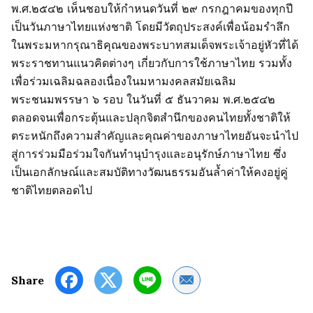
พ.ศ.๒๕๔๒ เห็นชอบให้กำหนดวันที่ ๒๙ กรกฎาคมของทุกปี
เป็นวันภาษาไทยแห่งชาติ โดยมีวัตถุประสงค์เพื่อน้อมรำลึก
ในพระมหากรุณาธิคุณของพระบาทสมเด็จพระเจ้าอยู่หัวที่ได้
พระราชทานแนวคิดต่างๆ เกี่ยวกับการใช้ภาษาไทย รวมทั้ง
เพื่อร่วมเฉลิมฉลองเนื่องในมหามงคลสมัยเฉลิม
พระชนมพรรษา ๖ รอบ ในวันที่ ๕ ธันวาคม พ.ศ.๒๕๔๒
ตลอดจนเพื่อกระตุ้นและปลุกจิตสำนึกของคนไทยทั้งชาติให้
ตระหนักถึงความสำคัญและคุณค่าของภาษาไทยอันจะนำไป
สู่การร่วมมือร่วมใจกันทำนุบำรุงและอนุรักษ์ภาษาไทย ซึ่ง
เป็นเอกลักษณ์และสมบัติทางวัฒนธรรมอันล้ำค่าให้คงอยู่คู่
ชาติไทยตลอดไป
Share by Email
Share