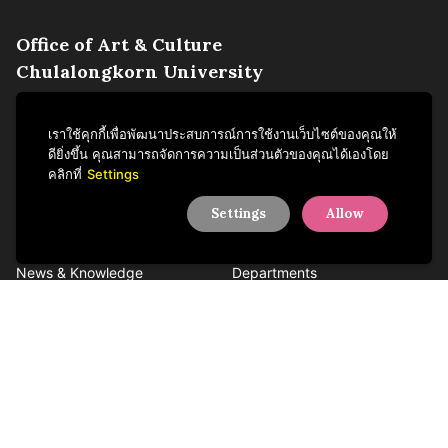
Office of Art & Culture
Chulalongkorn University
254 Phayathai Road,
Pathumwan, Bangkok
เราใช้คุกกี้เพื่อพัฒนาประสบการณ์การใช้งานเว็บไซต์ของคุณให้
Thailand 10330
ดียิ่งขึ้น คุณสามารถจัดการความเป็นส่วนตัวของคุณได้เองโดย
Tel +66 2218 3621
คลิกที่
Settings
Settings
Allow
Activities
About us
News & Knowledge
Departments
Sustainability Articles
People
Services
Contact us
Facebook
YouTube
LINE
Instagram
TikTok