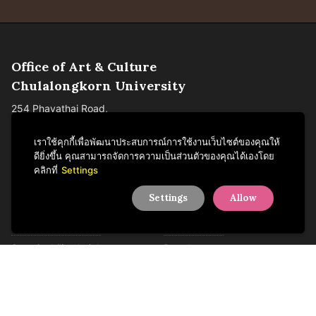
Office of Art & Culture
Chulalongkorn University
254 Phayathai Road,
Pathumwan, Bangkok
Thailand 10330
เราใช้คุกกี้เพื่อพัฒนาประสบการณ์การใช้งานเว็บไซต์ของคุณให้
ดียิ่งขึ้น คุณสามารถจัดการความเป็นส่วนตัวของคุณได้เองโดย
Tel +66 2218 3621
คลิกที่
Settings
Settings
Allow
Activities
About us
News & Knowledge
Departments
Sustainability Articles
People
Services
Contact us