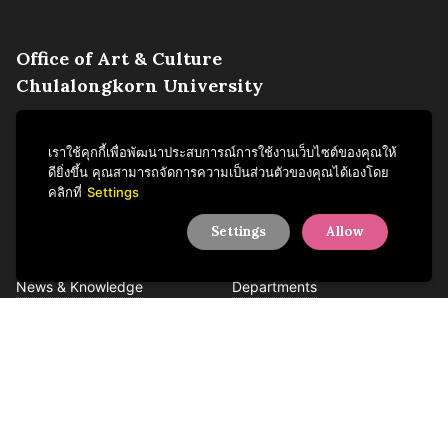
Office of Art & Culture
Chulalongkorn University
254 Phayathai Road,
Pathumwan, Bangkok
เราใช้คุกกี้เพื่อพัฒนาประสบการณ์การใช้งานเว็บไซต์ของคุณให้
Thailand 10330
ดียิ่งขึ้น คุณสามารถจัดการความเป็นส่วนตัวของคุณได้เองโดย
Tel +66 2218 3621
คลิกที่
Settings
Settings
Allow
Activities
About us
News & Knowledge
Departments
Sustainability Articles
People
Services
Contact us
Facebook
YouTube
LINE
Instagram
TikTok