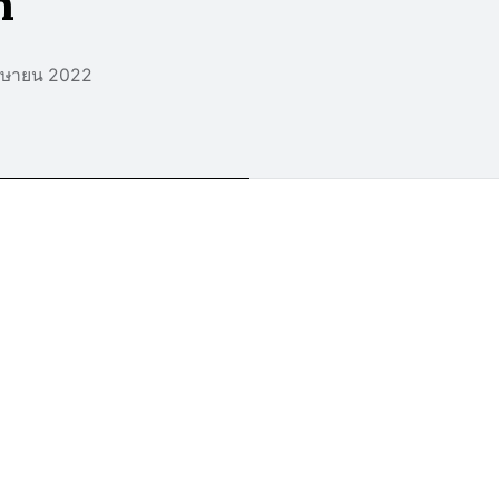
n
มษายน 2022