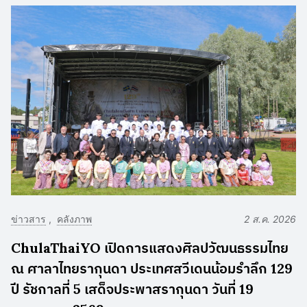
ข่าวสาร
คลังภาพ
2 ส.ค. 2026
ChulaThaiYO เปิดการแสดงศิลปวัฒนธรรมไทย
ณ ศาลาไทยรากุนดา ประเทศสวีเดนน้อมรำลึก 129
ปี รัชกาลที่ 5 เสด็จประพาสรากุนดา วันที่ 19