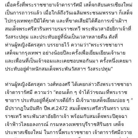
เมื่อครั้งที่พระราชชายาเจ้าดารารัศมี เสด็จกลับนครเชียงใหม่
เป็นการถาวรแล้ว เมื่อใกล้ถึงวันเฉลิมพระชนมพรรษา ก็เสด็จ
ไปกรุงเทพทุกปีมิได้ขาด และที่ขาดเสียมิได้คือการเข้าเฝ้าฯ
สมเด็จพระศรีสวรินทราบรมราชเทวี พระพันวสาอัยยิกาเจ้าที่
วังสระปทุม และประทับอยู่ที่นั่นเป็นเวลาหลายคืน ดังที่
ท่านผู้หญิงฉัตรสุดา บรรยายไว้ ความว่า”พระราชชายาฯ
เสด็จมากรุงเทพฯ อย่างน้อยปีละครั้งเพื่อเยี่ยมเยียนเจ้านาย
และเพื่อนที่เป็นเจ้าจอมและเคยชอบพอกันมา ครั้งหนึ่งเคยมา
ประทับอยู่ตำหนักสมเด็จพระพันวัสสาฯ วังสระปทุม”
ท่านผู้หญิงฉัตรสุดา วงศ์ทองศรี ได้เคยกล่าวถึงพระราชชายา
เจ้าดารารัศมี ความว่า “ตอนเด็ก ๆ จำได้ว่าขณะที่พระราช
ชายาฯ ประทับอยู่ที่คุ้มท่าเจดีย์กิ่ว มีเจ้านายเสด็จเยี่ยมบ่อย ๆ “
มีปรากฎในบันทึก ปีพ.ศ.2472 สมเด็จพระศรีสวรินทรา บรม
ราชเทวี พระพันวสาอัยยิกาเจ้า พร้อมกับสมเด็จพระปิตุจฉา
เจ้าฟ้าวไลยอลงกรณ์ กรมหลวงเพชรบุรีราชสิรินธร เสด็จ
ประพาสเชียงใหม่ ในการนี้พระราชชายา เจ้าดารารัศมีถวาย