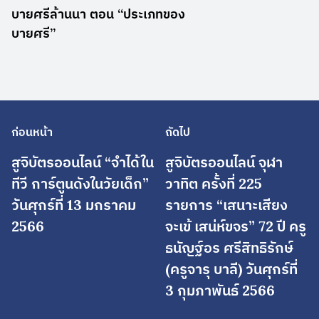
บายศรีล้านนา ตอน “ประเภทของ
บายศรี”
ก่อนหน้า
ถัดไป
สูจิบัตรออนไลน์ “จำได้ใน
สูจิบัตรออนไลน์ จุฬา
ทีวี การ์ตูนดังในวัยเด็ก”
วาทิต ครั้งที่ 225
วันศุกร์ที่ 13 มกราคม
รายการ “เสนาะเสียง
2566
จะเข้ เสน่ห์ขจร” 72 ปี ครู
ธนัญฐ์อร ศรีสิทธิรักษ์
(ครูจารุ บาลี) วันศุกร์ที่
3 กุมภาพันธ์ 2566