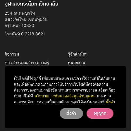
จุฬาลงกรณ์มหาวิทยาลัย
254 ถนนพญาไท
แขวงวังใหม่ เขตปทุมวัน
กรุงเทพฯ 10330
โทรศัพท์ 0 2218 3621
กิจกรรม
รู้จักสำนักฯ
ข่าวสารและสาระความรู้
หน่วยงาน
การพัฒนาเพื่อความยั่งยืนด้าน
บุคลากร
ศิลปวัฒนธรรม
เว็บไซต์นี้ใช้คุกกี้ เพื่อมอบประสบการณ์การใช้งานที่ดีให้กับท่าน
บริการของเรา
และเพื่อพัฒนาคุณภาพการให้บริการเว็บไซต์ที่ตรงต่อความ
ติดต่อเรา
ต้องการของท่านมากยิ่งขึ้น ท่านสามารถทราบรายละเอียดเกี่ยว
กับคุกกี้ได้ที่
นโยบายการคุ้มครองข้อมูลส่วนบุคคล
และท่าน
สามารถจัดการความเป็นส่วนตัวของคุณได้เองโดยคลิกที่
ตั้งค่า
Facebook
YouTube
LINE
Instagram
TikTok
ตั้งค่า
อนุญาต
© 2026 Office of Art & Culture, Chulalongkorn University