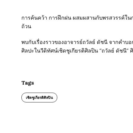
การค้นคว้า การฝึกฝน ผสมผสานกับพรสวรรค์ในกา
ถ้วน
พบกับเรื่องราวของอาจารย์ถวัลย์ ดัชนี จากคำบอกเ
ศิลปะในวีดิทัศน์เชิดชูเกียรติศิลปิน “ถวัลย์ ดัชน
Tags
เชิดชูเกียรติศิลปิน