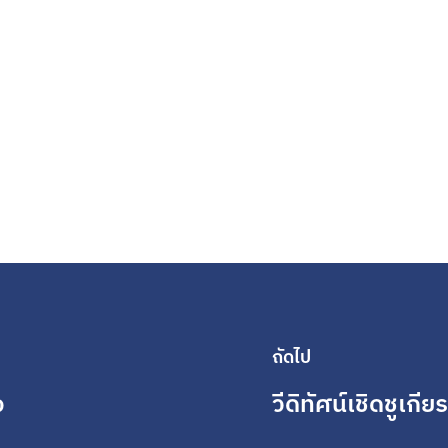
ถัดไป
จ
วีดิทัศน์เชิดชูเกี