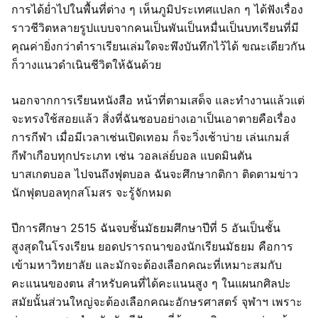
การได้ย่ำไปในพื้นที่ต่าง ๆ เห็นภูมิประเทศแปลก ๆ ได้ฟังเรื่อง
ราวชีวิตหลายรูปแบบจากคนเป็นพันเป็นหมื่นเป็นบทเรียนที่มี
คุณค่ายิ่งกว่าตำราเรียนเล่มใดจะพึงบันทึกไว้ได้ ขณะเดียวกัน
ก็วางแนวดำเนินชีวิตให้ฉันด้วย
นอกจากการเรียนหนังสือ หน้าที่ตามเสด็จ และทำงานแล้วแต่
จะทรงใช้สอยแล้ว สิ่งที่ฉันชอบอย่างเอาเป็นเอาตายคือเรื่อง
การกีฬา เมื่อมีเวลาเช่นเปิดเทอม ก็จะวิ่งเช้าบ่าย เล่นเกมส์
กีฬาเกือบทุกประเภท เช่น วอลเล่ย์บอล แบดมินตัน
บาสเกตบอล ไปจนถึงฟุตบอล ฉันจะศึกษากติกา ติดตามข่าว
นักฟุตบอลทุกสโมสร จะรู้จักหมด
ปีการศึกษา 2515 ฉันจบชั้นมัธยมศึกษาปีที่ 5 อันเป็นชั้น
สูงสุดในโรงเรียน ยอดปรารถนาของนักเรียนมัธยม คือการ
เข้ามหาวิทยาลัย และมักจะต้องเลือกคณะที่เหมาะสมกับ
คะแนนของตน สำหรับคนที่ได้คะแนนสูง ๆ ในแผนกศิลปะ
สมัยนั้นส่วนใหญ่จะต้องเลือกคณะอักษรศาสตร์ จุฬาฯ เพราะ