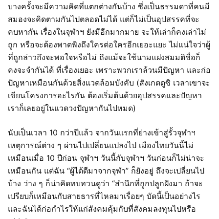
บางครั้งจะมีความคิดที่แตกต่างกันบ้าง ซึ่งเป็นธรรมดาที่คนมี
สมองจะคิดตามกันไปตลอดไม่ได้ แต่ก็ไม่เป็นอุปสรรคที่จะ
คบหากัน เรื่องในจุฬาฯ ยังมีอีกมากมาย จะให้เล่าก็คงเล่าไม่
ถูก หรือจะต้องพาดพิงถึงใครต่อใครอีกเยอะแยะ ไม่แน่ใจว่าผู้
ที่ถูกล่าวถึงจะพอใจหรือไม่ ถึงแม้จะใช้นามแฝงสมมติชื่อก็
คงจะจำกันได้ ที่เรื่องเยอะ เพราะพวกเราล้วนมีปัญหา และก่อ
ปัญหาเหมือนกันด้วยสิ่งแวดล้อมบังคับ (สังเกตดูซิ เวลาเขาจะ
เขียนโครงการอะไรกัน ต้องเริ่มต้นด้วยอุปสรรคและปัญหา
เราก็เลยอยู่ในแวดวงปัญหากันไปหมด)
นับเป็นเวลา 10 กว่าปีแล้ว จากวันแรกที่ย่างเข้าสู่รั้วจุฬาฯ
เหตุการณ์ต่าง ๆ ผ่านไปเปลี่ยนแปลงไป เมืองไทยวันนี้ไม่
เหมือนเมื่อ 10 ปีก่อน จุฬาฯ วันนี้กับจุฬาฯ วันก่อนก็ไม่น่าจะ
เหมือนกัน แต่ฉัน “ผู้ได้ดีมาจากจุฬา” ก็ยังอยู่ ถึงจะเปลี่ยนไป
บ้าง ว่าง ๆ ก็น่าคิดทบทวนดูว่า “สำนึกที่ถูกปลูกฝังมา ถ้าจะ
เปรียบก็เหมือนกับสายธารที่ไหลมาเรื่อยๆ บัดนี้เป็นอย่างไร
และฉันได้ก่อกำไรให้แก่สังคมคุ้มกับที่สังคมลงทุนไปหรือ