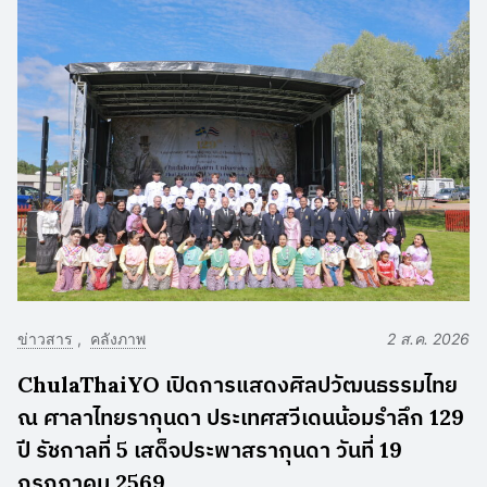
ข่าวสาร
คลังภาพ
2 ส.ค. 2026
ChulaThaiYO เปิดการแสดงศิลปวัฒนธรรมไทย
ณ ศาลาไทยรากุนดา ประเทศสวีเดนน้อมรำลึก 129
ปี รัชกาลที่ 5 เสด็จประพาสรากุนดา วันที่ 19
กรกฎาคม 2569