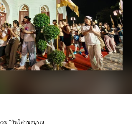
กรรม “วันวิสาขะบุรณ