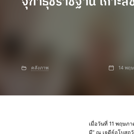
จุฑาธุชราชฐาน เกาะสีช
คลังภาพ
14 พฤ
เมื่อวันที่ 11 พฤษ
มี” ณ เจดีย์อุโบสถว