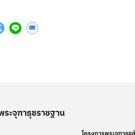
Share by Email
ฑ์พระจุฑาธุชราชฐาน
โครงการพระจุฑาธุชสั