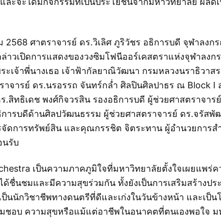
รค์”และจะได้มีกิจกรรมที่เป็นประโยชน์จากมหาวิทยาลัย ผลัด
าคม 2568 ศาตราจารย์ ดร.วิเลิศ ภูริวัชร อธิการบดี จุฬาลงก
นกล่าวเปิดการแสดงของวงซิมโฟนีออร์เคสตราแห่งจุฬาลงกร
พระเจ้าพี่นางเธอ เจ้าฟ้ากัลยาณิวัฒนา กรมหลวงนราธิวา
จารย์ ดร.นรอรรถ จันทร์กล่ำ ศิลปินศิลปาธร ณ Block I
.สิทธิเดช พงศ์กิจวรสิน รองอธิการบดี ผู้ช่วยศาสตราจารย์
อธิการบดีด้านศิลปวัฒนธรรม ผู้ช่วยศาสตราจารย์ ดร.จรัสพั
การจัดการทรัพย์สิน และคุณกรรชิต จิตระทาน ผู้อำนวยการส
อนรับ
estra เป็นความภาคภูมิใจที่มหาวิทยาลัยตั้งใจเผยแพร
ด้ชื่นชมและมีความสุขร่วมกัน ทั้งยังเป็นการเสริมสร้างป
เป็นนักวิชาชีพทางดนตรีที่ดีและเก่งในวันข้างหน้า และเป็น
ามชอบ ความสุขหรือแม้แต่อาชีพในอนาคตที่ตนเองพอใจ ม