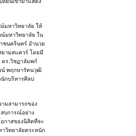
เปลี่ยนเข้ามาแสดง
รณ์มหาวิทยาลัย ให้
ณ์มหาวิทยาลัย ใน
สราชนครินทร์ อำนวย
 สยามสแควร์ โดยมี
 ดร.วิชฏาลัมพก์
ฒน์ พฤกษารัตนวุฒิ
ำนักบริหารศิลป
่ความสามารถของ
ระสบการณ์อย่าง
โอกาสของนิสิตที่จะ
หาวิทยาลัยตระหนัก