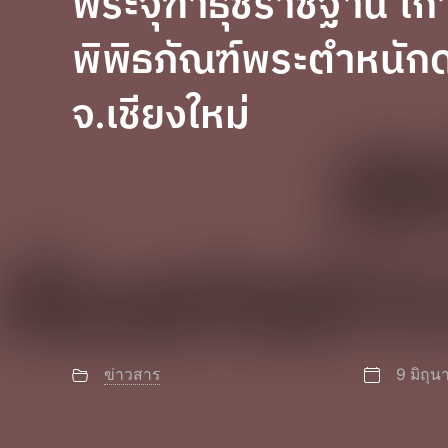
พระจุฑาธุชราชฐาน เกา
พิพิธภัณฑ์พระตำหนักด
จ.เชียงใหม่
ข่าวสาร
9 มิถุ