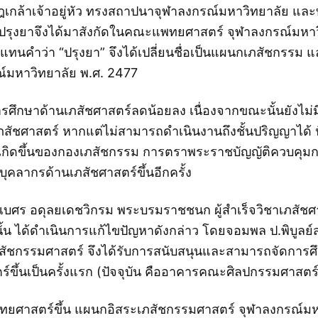
เกล้าเจ้าอยู่หัว ทรงสถาปนาจุฬาลงกรณ์มหาวิทยาลัย แล
ุงยาจึงได้มาสังกัดในคณะแพทยศาสตร์ จุฬาลงกรณ์มหาวิท
 แทนคำว่า “ปรุงยา” จึงได้เปลี่ยนชื่อเป็นแผนกเภสัชกรรม
์มหาวิทยาลัย พ.ศ. 2477
รศึกษาด้านเภสัชศาสตร์ลดน้อยลง เนื่องจากขณะนั้นยังไม่
เภสัชศาสตร์ หากแต่ไม่สามารถดำเนินงานถึงชั้นปริญญาได้
รเกิดขึ้นของกองเภสัชกรรม การตราพระราชบัญญัติควบคุ
คลากรด้านเภสัชศาสตร์ขึ้นอีกครั้ง
ิเบศร อดุลยเดชวิกรม พระบรมราชชนก ผู้สำเร็จวิชาเภสัชศ
น ได้ดำเนินการแก้ไขปัญหาดังกล่าว โดยจอมพล ป.พิบูลย์สงค
ชกรรมศาสตร์ จึงได้รับการสนับสนุนและสามารถจัดการศึกษา
ขึ้นเป็นครั้งแรก (ปัจจุบัน คืออาคารคณะศิลปกรรมศาสตร์
พทยศาสตร์ขึ้น แผนกอิสระเภสัชกรรมศาสตร์ จุฬาลงกรณ์มหา