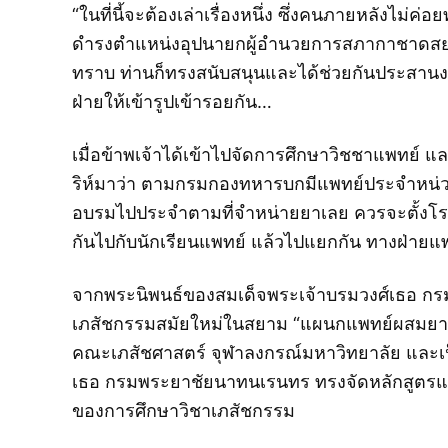
“ในที่นี้จะต้องเล่าเรื่องหนึ่ง ซึ่งคนภายหลังไ
ดำรงตำแหน่งอุปนายกผู้อำนวยการสภากาชาดสยาม สมเ
ทราบ ท่านก็ทรงสนับสนุนและได้ช่วยกันประสาน
ฝ่ายให้เข้ารูปเข้ารอยกัน…
เมื่อข้าพเจ้าได้เข้าไปจัดการศึกษาวิชชาแพทย
ริห์มาว่า ตามกรมกองทหารบกมีแพทย์ประจำหน่วยพยา
อบรมไปประจำตามที่จำหน่ายยาเลย ควรจะตั้งโรงเร
กันไปกับนักเรียนแพทย์ แล้วไปแยกกัน ทางฝ่าย
จากพระนิพนธ์ของสมเด็จพระเจ้าบรมวงศ์เธอ กรม
เภสัชกรรมสมัยใหม่ในสยาม “แผนกแพทย์ผสมยา” ในโร
คณะเภสัชศาสตร์ จุฬาลงกรณ์มหาวิทยาลัย และเ
เธอ กรมพระยาชัยนาทนเรนทร ทรงจัดหลักสูตรแพท
ของการศึกษาวิชาเภสัชกรรม