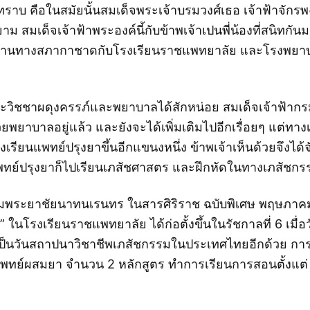
ม่ค่อยทราบ คือในสมัยนั้นสมเด็จพระเจ้าบรมวงศ์เธอ เจ้าฟ้
ด็จเจ้าฟ้าพระองค์นี้กับข้าพเจ้าเปนพี่น้องที่สนิทกันมา
งานทางสภากาชาดกับโรงเรียนราชแพทยาลัย และโรงพยาบาล
์ และวิชชาผดุงครรภ์และพยาบาลได้สักหน่อย สมเด็จเจ้า
บาลอยู่แล้ว และยังจะได้เพิ่มเติมไปอีกเรื่อยๆ แต่ทางเภสั
ียนแพทย์ปรุงยาขึ้นอีกแขนงหนึ่ง ข้าพเจ้าเห็นด้วยจึงได้จ
แพทย์ปรุงยาก็ไปเรียนเภสัชศาสตร และฝึกหัดในทางเภสัชก
พระยาชัยนาทนเรนทร ในสารศิริราช ฉบับพิเศษ พฤษภาคม 2
งเรียนราชแพทยาลัย ได้ก่อตั้งขึ้นในรัชกาลที่ 6 เมื่อวั
ป็นวันสถาปนาวิชาชีพเภสัชกรรมในประเทศไทยอีกด้วย การ
ย์ผสมยา จำนวน 2 หลักสูตร ทำการเรียนการสอนตั้งแต่ พ