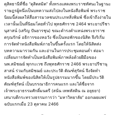
ดุสิตธานีที่ชื่อ “ดุสิตสมิต” ทั้งทรงแสดงพระราชทัศนะในฐานะ
ราษฎรผู้หนึ่งเป็นบทความส่งไปลงในหนังสือพิมพ์ พระราช
นิยมนี้ส่งผลให้สื่อสารมวลชนประเภทสิ่งพิมพ์ ซึ่งเข้าถึงง่ายใน
เวลานั้นเป็นที่นิยมโดยทั่วไป พุทธศักราช 2464 พระยาปรีชา
นุสาสน์ (เสริญ ปันยารชุน) ขณะดำรงตำแหน่งพระยาราช
ดรุณรักษ์ อธิการของหอวัง ซึ่งเป็นหอพักของนิสิต จึงริเริ่ม
การจัดทำหนังสือพิมพ์ภายในขึ้นครั้งแรก โดยให้นิสิตส่ง
บทความมารวมกัน และอ่านในการประชุมตอนค่ำ ต่อมา
เปลี่ยนการจัดทำเป็นหนังสือพิมพ์ภาพล้อด้วยฝีมือของ
นพ.สมิชฌย์ พุกกะเวช ถึงพุทธศักราช 2466 พระยาปรีชานุ
สาสน์ ร่วมกับสมิชฌย์ และประวัติ ตัณฑ์สุรัตน์ จึงจัดทำ
หนังสือพิมพ์ของนิสิตให้เป็นรูปธรรมมากขึ้น โดยมีประวัติ
ตัณฑ์สุรัตน์ เป็นบรรณาธิการคนแรก และได้ชื่อจาก
เจ้าพระยาธรรมศักดิ์มนตรี (สนั่น เทพหัสดิน ณ อยุธยา)
เสนาบดีกระทรวงธรรมการว่า “มหาวิทยาลัย” ออกเผยแพร่
ฉบับแรกเมื่อ 23 ตุลาคม 2466