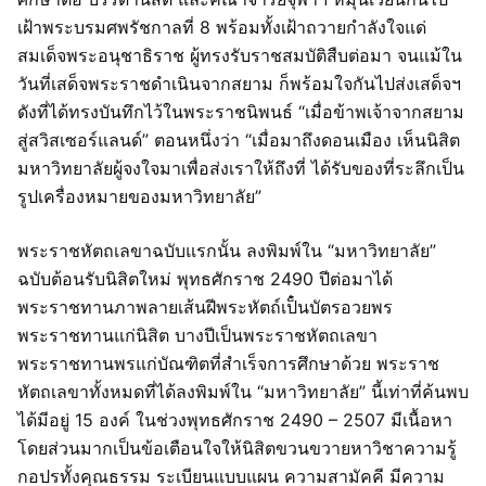
เฝ้าพระบรมศพรัชกาลที่ 8 พร้อมทั้งเฝ้าถวายกำลังใจแด่
สมเด็จพระอนุชาธิราช ผู้ทรงรับราชสมบัติสืบต่อมา จนแม้ใน
วันที่เสด็จพระราชดำเนินจากสยาม ก็พร้อมใจกันไปส่งเสด็จฯ
ดังที่ได้ทรงบันทึกไว้ในพระราชนิพนธ์ “เมื่อข้าพเจ้าจากสยาม
สู่สวิสเซอร์แลนด์” ตอนหนึ่งว่า “เมื่อมาถึงดอนเมือง เห็นนิสิต
มหาวิทยาลัยผู้จงใจมาเพื่อส่งเราให้ถึงที่ ได้รับของที่ระลึกเป็น
รูปเครื่องหมายของมหาวิทยาลัย”
พระราชหัตถเลขาฉบับแรกนั้น ลงพิมพ์ใน “มหาวิทยาลัย”
ฉบับต้อนรับนิสิตใหม่ พุทธศักราช 2490 ปีต่อมาได้
พระราชทานภาพลายเส้นฝีพระหัตถ์เป็๋นบัตรอวยพร
พระราชทานแก่นิสิต บางปีเป็นพระราชหัตถเลขา
พระราชทานพรแก่บัณฑิตที่สำเร็จการศึกษาด้วย พระราช
หัตถเลขาทั้งหมดที่ได้ลงพิมพ์ใน “มหาวิทยาลัย” นี้เท่าที่ค้นพบ
ได้มีอยู่ 15 องค์ ในช่วงพุทธศักราช 2490 – 2507 มีเนื้อหา
โดยส่วนมากเป็นข้อเตือนใจให้นิสิตขวนขวายหาวิชาความรู้
กอปรทั้งคุณธรรม ระเบียนแบบแผน ความสามัคคี มีความ