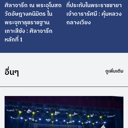
ศิลาจารึก ณ พระอุโบสถ
ที่ประทับในพระราชชายา
วัดอัษฎางคนิมิตร ใน
เจ้าดารารัศมี : คุ้มหลวง
พระจุฑาธุชราชฐาน
กลางเวียง
เกาะสีชัง : ศิลาจารึก
หลักที่ 1
อื่นๆ
ดูเพิ่มเติม