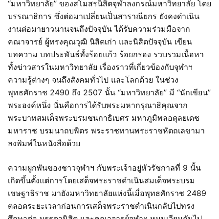
“มหาวิทยาลัย” ของสโมสรนิสิตจุฬาลงกรณ์มหาวิทยาลัย โดย
บรรณาธิการ ซึ่งต่อมาเปลี่ยนเป็นสาราณียกร ยังคงดำเนิน
งานต่อมายาวนานจนถึงปัจจุบัน ได้รับความร่วมมือจาก
คณาจารย์ ผู้ทรงคุณวุฒิ นิสิตเก่า และนิสิตปัจจุบัน เขียน
บทความ บทประพันธ์ทั้งร้อยแก้ว ร้อยกรอง รวบรวมเนื้อหา
ทั้งข่าวสารในมหาวิทยาลัย เรื่องราวที่เกี่ยวข้องกับจุฬาฯ
ความรู้ต่างๆ จนถึงสังคมทั่วไป และโลกด้วย ในช่วง
พุทธศักราช 2490 ถึง 2507 นั้น “มหาวิทยาลัย” มี “นักเขียน”
พระองค์หนึ่ง นั่นคือการได้รับพระมหากรุณาธิคุณจาก
พระบาทสมเด็จพระบรมชนกาธิเบศร มหาภูมิพลอดุลยเดช
มหาราช บรมนาถบพิตร พระราชทานพระราชหัตถเลขามา
ลงพิมพ์ในหนังสือด้วย
ความผูกพันของชาวจุฬาฯ กับพระเจ้าอยู่หัวรัชกาลที่ 9 นั้น
เกิดขึ้นตั้งแต่การโดยเสด็จพระราชดำเนินสมเด็จพระบรม
เชษฐาธิราช มายังมหาวิทยาลัยแห่งนี้เมื่อพุทธศักราช 2489
ตลอดระยะเวลาก่อนการเสด็จพระราชดำเนินกลับไปทรง
ศึกษาต่อ บรรดานิสิต และคณาจารย์จุฬาฯ หมุนเวียนกันไป