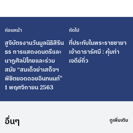
ก่อนหน้า
ถัดไป
สูจิบัตรงานวันมูลนิธิสิริน
ที่ประทับในพระราชชายา
ธร การแสดงดนตรีและ
เจ้าดารารัศมี : คุ้มท่า
นาฏศิลป์ไทยและร่วม
เจดีย์กิ่ว
สมัย “สมเด็จย่าเสด็จฯ
พิชิตยอดดอยอินทนนท์”
1 พฤศจิกายน 2563
อื่นๆ
ดูเพิ่มเติม