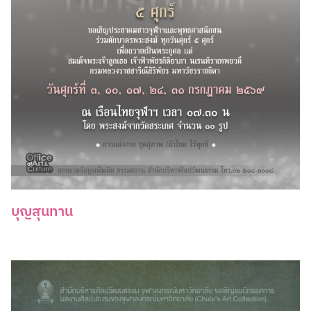
บุญสุนทาน