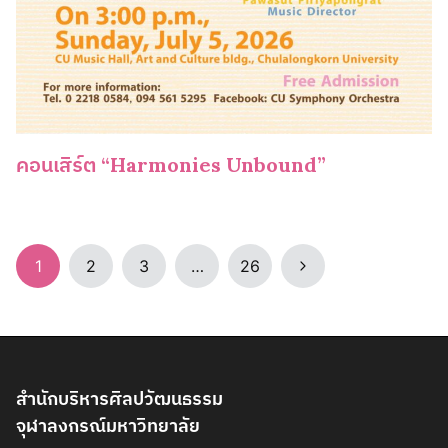
คอนเสิร์ต “Harmonies Unbound”
Page
Next
1
2
3
…
26
navigation
Page
สำนักบริหารศิลปวัฒนธรรม
จุฬาลงกรณ์มหาวิทยาลัย