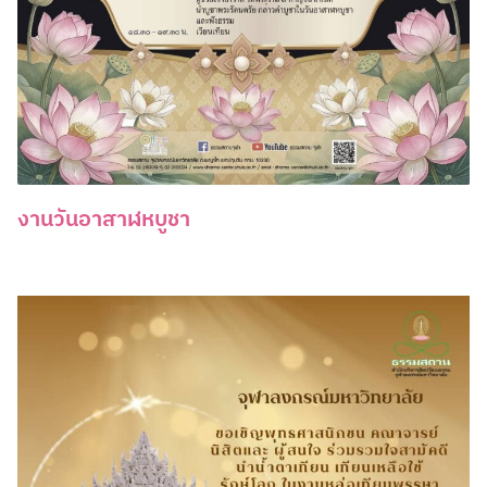
งานวันอาสาฬหบูชา