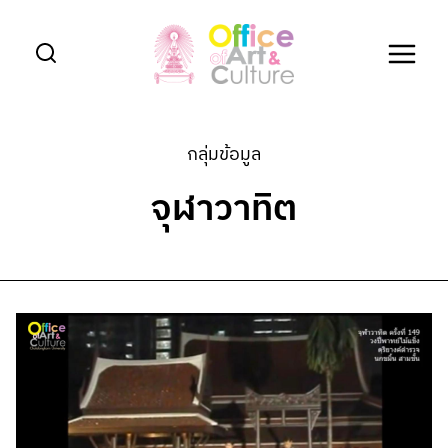
Skip
to
content
กลุ่มข้อมูล
จุฬาวาทิต