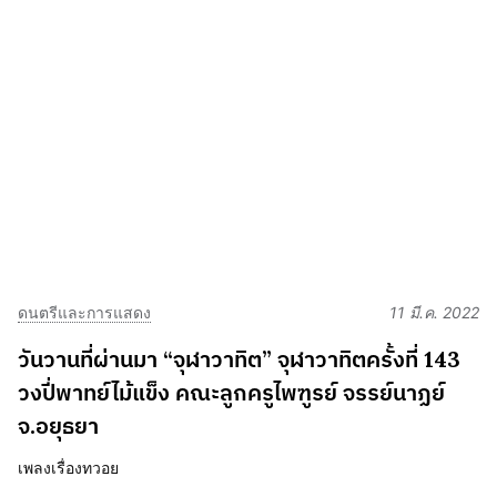
ดนตรีและการแสดง
11 มี.ค. 2022
วันวานที่ผ่านมา “จุฬาวาทิต” จุฬาวาทิตครั้งที่ 143
วงปี่พาทย์ไม้แข็ง คณะลูกครูไพฑูรย์ จรรย์นาฏย์
จ.อยุธยา
เพลงเรื่องทวอย