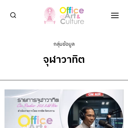
Skip
to
content
กลุ่มข้อมูล
จุฬาวาทิต