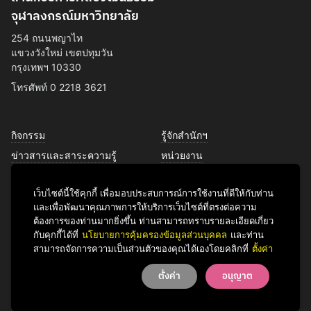
จุฬาลงกรณ์มหาวิทยาลัย
254 ถนนพญาไท
แขวงวังใหม่ เขตปทุมวัน
กรุงเทพฯ 10330
โทรศัพท์ 0 2218 3621
กิจกรรม
รู้จักสำนักฯ
ข่าวสารและสาระความรู้
หน่วยงาน
การพัฒนาเพื่อความยั่งยืนด้าน
บุคลากร
ศิลปวัฒนธรรม
เว็บไซต์นี้ใช้คุกกี้ เพื่อมอบประสบการณ์การใช้งานที่ดีให้กับท่าน
บริการของเรา
และเพื่อพัฒนาคุณภาพการให้บริการเว็บไซต์ที่ตรงต่อความ
ติดต่อเรา
ต้องการของท่านมากยิ่งขึ้น ท่านสามารถทราบรายละเอียดเกี่ยว
กับคุกกี้ได้ที่
นโยบายการคุ้มครองข้อมูลส่วนบุคคล
และท่าน
สามารถจัดการความเป็นส่วนตัวของคุณได้เองโดยคลิกที่
ตั้งค่า
Facebook
YouTube
LINE
Instagram
TikTok
ตั้งค่า
อนุญาต
© 2026 Office of Art & Culture, Chulalongkorn University