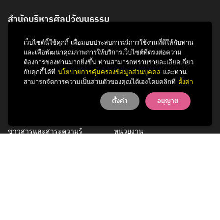
สำนักบริหารศิลปวัฒนธรรม
จุฬาลงกรณ์มหาวิทยาลัย
เว็บไซต์นี้ใช้คุกกี้ เพื่อมอบประสบการณ์การใช้งานที่ดีให้กับท่าน
254 ถนนพญาไท
และเพื่อพัฒนาคุณภาพการให้บริการเว็บไซต์ที่ตรงต่อความ
แขวงวังใหม่ เขตปทุมวัน
ต้องการของท่านมากยิ่งขึ้น ท่านสามารถทราบรายละเอียดเกี่ยว
กรุงเทพฯ 10330
กับคุกกี้ได้ที่
นโยบายการคุ้มครองข้อมูลส่วนบุคคล
และท่าน
สามารถจัดการความเป็นส่วนตัวของคุณได้เองโดยคลิกที่
ตั้งค่า
โทรศัพท์ 0 2218 3621
ตั้งค่า
อนุญาต
กิจกรรม
รู้จักสำนักฯ
ข่าวสารและสาระความรู้
หน่วยงาน
การพัฒนาเพื่อความยั่งยืนด้าน
บุคลากร
ศิลปวัฒนธรรม
บริการของเรา
ติดต่อเรา
Facebook
YouTube
LINE
Instagram
TikTok