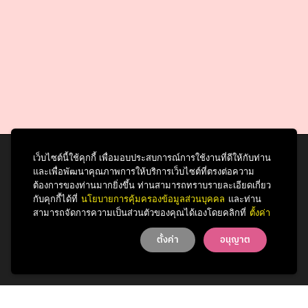
เว็บไซต์นี้ใช้คุกกี้ เพื่อมอบประสบการณ์การใช้งานที่ดีให้กับท่าน
และเพื่อพัฒนาคุณภาพการให้บริการเว็บไซต์ที่ตรงต่อความ
สำนักบริหารศิลปวัฒนธรรม
ต้องการของท่านมากยิ่งขึ้น ท่านสามารถทราบรายละเอียดเกี่ยว
จุฬาลงกรณ์มหาวิทยาลัย
กับคุกกี้ได้ที่
นโยบายการคุ้มครองข้อมูลส่วนบุคคล
และท่าน
สามารถจัดการความเป็นส่วนตัวของคุณได้เองโดยคลิกที่
ตั้งค่า
254 ถนนพญาไท
แขวงวังใหม่ เขตปทุมวัน
ตั้งค่า
อนุญาต
กรุงเทพฯ 10330
โทรศัพท์ 0 2218 3621