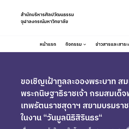
Skip
to
สำนักบริหารศิลปวัฒนธรรม
content
จุฬาลงกรณ์มหาวิทยาลัย
หน้าแรก
กิจกรรม
ข่าวสารและสาระค
ขอเชิญเฝ้าทูลละอองพระบาท สมเ
พระกนิษฐาธิราชเจ้า กรมสมเด็จ
เทพรัตนราชสุดาฯ สยามบรมราชก
ในงาน “วันมูลนิธิสิรินธร
“