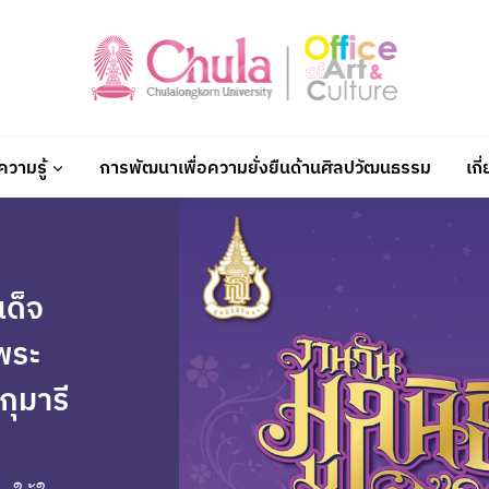
วามรู้
การพัฒนาเพื่อความยั่งยืนด้านศิลปวัฒนธรรม
เกี
ด็จ
พระ
ุมารี