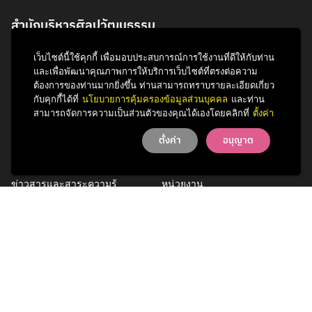
สำนักบริหารศิลปวัฒนธรรม
จุฬาลงกรณ์มหาวิทยาลัย
เว็บไซต์นี้ใช้คุกกี้ เพื่อมอบประสบการณ์การใช้งานที่ดีให้กับท่าน
254 ถนนพญาไท
และเพื่อพัฒนาคุณภาพการให้บริการเว็บไซต์ที่ตรงต่อความ
แขวงวังใหม่ เขตปทุมวัน
ต้องการของท่านมากยิ่งขึ้น ท่านสามารถทราบรายละเอียดเกี่ยว
กรุงเทพฯ 10330
กับคุกกี้ได้ที่
นโยบายการคุ้มครองข้อมูลส่วนบุคคล
และท่าน
สามารถจัดการความเป็นส่วนตัวของคุณได้เองโดยคลิกที่
ตั้งค่า
โทรศัพท์ 0 2218 3621
ตั้งค่า
อนุญาต
กิจกรรม
รู้จักสำนักฯ
ข่าวสารและสาระความรู้
หน่วยงาน
การพัฒนาเพื่อความยั่งยืนด้าน
บุคลากร
ศิลปวัฒนธรรม
บริการของเรา
ติดต่อเรา
Facebook
YouTube
LINE
Instagram
TikTok