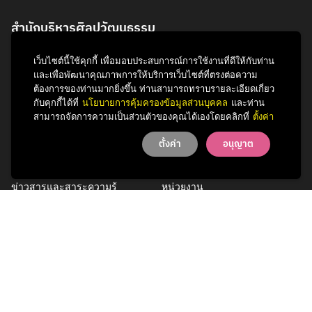
สำนักบริหารศิลปวัฒนธรรม
จุฬาลงกรณ์มหาวิทยาลัย
เว็บไซต์นี้ใช้คุกกี้ เพื่อมอบประสบการณ์การใช้งานที่ดีให้กับท่าน
254 ถนนพญาไท
และเพื่อพัฒนาคุณภาพการให้บริการเว็บไซต์ที่ตรงต่อความ
แขวงวังใหม่ เขตปทุมวัน
ต้องการของท่านมากยิ่งขึ้น ท่านสามารถทราบรายละเอียดเกี่ยว
กรุงเทพฯ 10330
กับคุกกี้ได้ที่
นโยบายการคุ้มครองข้อมูลส่วนบุคคล
และท่าน
สามารถจัดการความเป็นส่วนตัวของคุณได้เองโดยคลิกที่
ตั้งค่า
โทรศัพท์ 0 2218 3621
ตั้งค่า
อนุญาต
กิจกรรม
รู้จักสำนักฯ
ข่าวสารและสาระความรู้
หน่วยงาน
การพัฒนาเพื่อความยั่งยืนด้าน
บุคลากร
ศิลปวัฒนธรรม
บริการของเรา
ติดต่อเรา
Facebook
YouTube
LINE
Instagram
TikTok