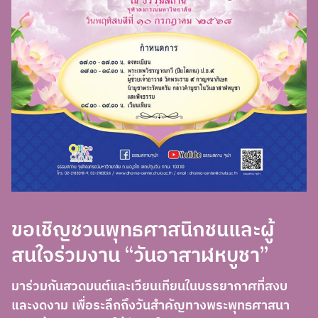
ขอเชิญชวนพุทธศาสนิกชนและผู้
สนใจร่วมงาน “วันอาสาฬหบูชา”
มาร่วมกันสวดมนต์และเวียนเทียนในบรรยากาศที่สงบ
และงดงาม เพื่อระลึกถึงวันสำคัญทางพระพุทธศาสนา