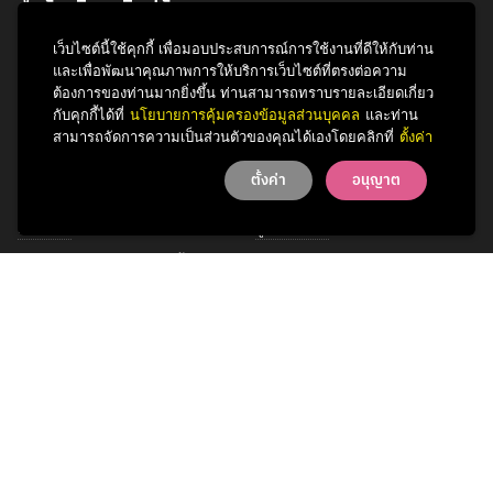
สำนักบริหารศิลปวัฒนธรรม
จุฬาลงกรณ์มหาวิทยาลัย
เว็บไซต์นี้ใช้คุกกี้ เพื่อมอบประสบการณ์การใช้งานที่ดีให้กับท่าน
และเพื่อพัฒนาคุณภาพการให้บริการเว็บไซต์ที่ตรงต่อความ
254 ถนนพญาไท
ต้องการของท่านมากยิ่งขึ้น ท่านสามารถทราบรายละเอียดเกี่ยว
แขวงวังใหม่ เขตปทุมวัน
กับคุกกี้ได้ที่
นโยบายการคุ้มครองข้อมูลส่วนบุคคล
และท่าน
กรุงเทพฯ 10330
สามารถจัดการความเป็นส่วนตัวของคุณได้เองโดยคลิกที่
ตั้งค่า
โทรศัพท์ 0 2218 3621
ตั้งค่า
อนุญาต
กิจกรรม
รู้จักสำนักฯ
ข่าวสารและสาระความรู้
หน่วยงาน
การพัฒนาเพื่อความยั่งยืนด้าน
บุคลากร
ศิลปวัฒนธรรม
บริการของเรา
ติดต่อเรา
Facebook
YouTube
LINE
Instagram
TikTok
© 2026 Office of Art & Culture, Chulalongkorn University