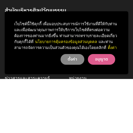
สำนักบริหารศิลปวัฒนธรรม
จุฬาลงกรณ์มหาวิทยาลัย
เว็บไซต์นี้ใช้คุกกี้ เพื่อมอบประสบการณ์การใช้งานที่ดีให้กับท่าน
254 ถนนพญาไท
และเพื่อพัฒนาคุณภาพการให้บริการเว็บไซต์ที่ตรงต่อความ
แขวงวังใหม่ เขตปทุมวัน
ต้องการของท่านมากยิ่งขึ้น ท่านสามารถทราบรายละเอียดเกี่ยว
กรุงเทพฯ 10330
กับคุกกี้ได้ที่
นโยบายการคุ้มครองข้อมูลส่วนบุคคล
และท่าน
สามารถจัดการความเป็นส่วนตัวของคุณได้เองโดยคลิกที่
ตั้งค่า
โทรศัพท์ 0 2218 3621
ตั้งค่า
อนุญาต
กิจกรรม
รู้จักสำนักฯ
ข่าวสารและสาระความรู้
หน่วยงาน
การพัฒนาเพื่อความยั่งยืนด้าน
บุคลากร
ศิลปวัฒนธรรม
บริการของเรา
ติดต่อเรา
Facebook
YouTube
LINE
Instagram
TikTok