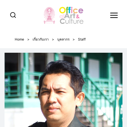
Skip
to
content
Home
>
เกี่ยวกับเรา
>
บุคลากร
>
Staff