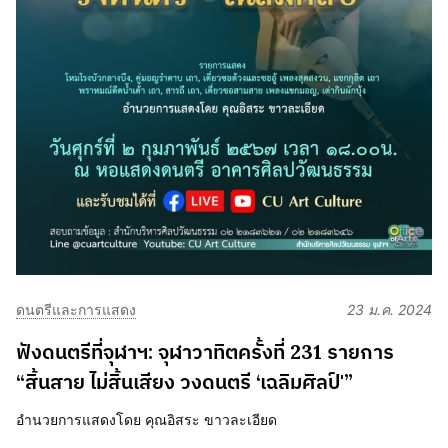
ดนตรีและการแสดง
23 ม.ค. 2024
ฟังดนตรีที่จุฬาฯ: จุฬาวาทิตครั้งที่ 231 รายการ
“สิ้นสาย ไม่สิ้นเสียง วงดนตรี ‘เฉลิมศิลป์'”
อำนวยการแสดงโดย คุณอิสระ ขาวละเอียด