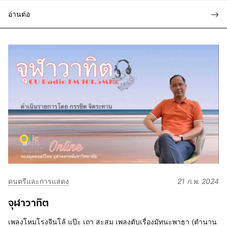
อ่านต่อ
ดนตรีและการแสดง
21 ก.พ. 2024
จุฬาวาทิต
เพลงโหมโรงจีนโล้ แป๊ะ เถา สะสม เพลงตับเรื่องมัทนะพาธา (ตำนาน